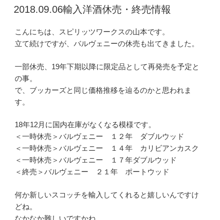
稿
2018.09.06輸入洋酒休売・終売情報
日:
こんにちは、スピリッツワークスの山本です。
立て続けですが、バルヴェニーの休売も出てきました。
一部休売、19年下期以降に限定品として再発売を予定と
の事。
で、ブッカーズと同じ価格推移を辿るのかと思われま
す。
18年12月に国内在庫がなくなる模様です。
＜一時休売＞バルヴェニー １２年 ダブルウッド
＜一時休売＞バルヴェニー １４年 カリビアンカスク
＜一時休売＞バルヴェニー １７年ダブルウッド
＜終売＞バルヴェニー ２１年 ポートウッド
何か新しいスコッチを輸入してくれると嬉しいんですけ
どね。
なかなか難しいですかね。