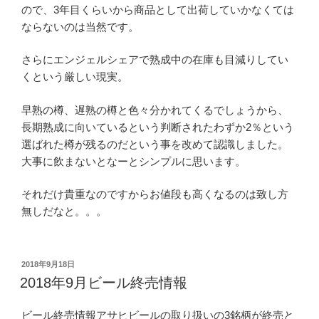
ので、3年目くらいから商品として出荷していかなくては
ならないのは当然です。
さらにエンジェルシェアで熟成中の在庫も目減りしてい
くという厳しい現実。
早熟の樽、遅熟の樽と色々分かれてくるでしょうから、
長期熟成に向いているという判断されたわずか2％という
選ばれた樽が残るのだという事を改めて認識しました。
大事に飲まないとなーとシンプルに思います。
それだけ貴重なのですからお値段も高くなるのは致し方
無しだなと。。。
投
2018年9月18日
稿
2018年9月ビール終売情報
日:
ビール終売情報アサヒビールの取り扱いの3銘柄が終売と