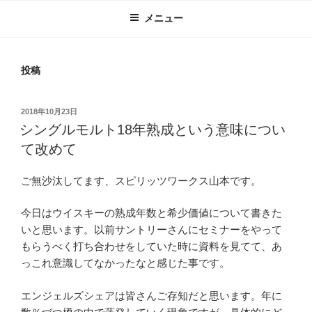
メニュー
投稿
投
2018年10月23日
稿
シングルモルト18年熟成という意味につい
日:
て改めて
ご無沙汰してます、スピリッツワークス山本です。
今日はウイスキーの熟成年数と希少価値について書きた
いと思います。以前サントリーさんにセミナーをやって
もらうべく打ち合わせをしていた時に資料を見てて、あ
っこれ意識してなかったなと感じた事です。
エンジェルズシェアは皆さんご存知だと思います。年に