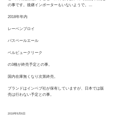
の事です。後継インポーターもいないようで。…
2018年年内
レーベンブロイ
バスペールエール
ベルビュークリーク
の3種が終売予定との事。
国内在庫無くなり次第終売。
ブランドはインベブ社が保有していますが、日本では販
売は行わない予定との事。
投
2018年9月6日